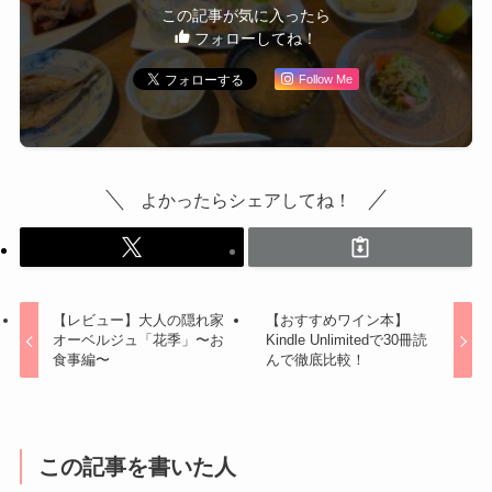
この記事が気に入ったら
フォローしてね！
Follow Me
よかったらシェアしてね！
【レビュー】大人の隠れ家
【おすすめワイン本】
オーベルジュ「花季」〜お
Kindle Unlimitedで30冊読
食事編〜
んで徹底比較！
この記事を書いた人